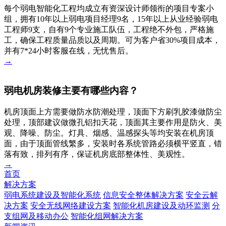
每个弱电智能化工程均成立有资深设计师领衔的项目专案小
组，拥有10年以上弱电项目经理9名，15年以上从业经验弱电
工程师9支，自有9个专业施工队伍，工程绝不外包，严格施
工，确保工程质量品质以及周期。可为客户省30%项目成本，
并有7*24小时客服在线，无忧售后。
→
弱电机房装修主要有哪些内容？
机房顶面上方需要做防水防潮处理，顶面下方刷乳胶漆做防尘
处理，顶部建议做微孔铝扣天花，顶面其主要作用是防火、美
观、降噪、防尘。灯具、烟感、温感探头等均安装在机房顶
面，由于顶面管线繁多，安装时各系统管路必须横平竖直，错
落有致，排列有序，保证机房底部整体性、美观性。
→
首页
解决方案
弱电系统建设及智能化系统
信息安全整体解决方案
安全云解
决方案
安全无线网络建设方案
智能化机房建设及动环监测
分
支组网及移动办公
智能化组网解决方案